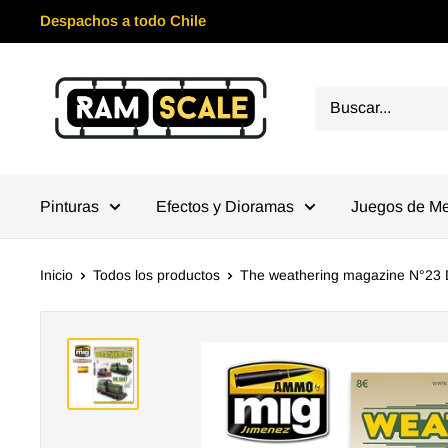
Ir
Despachos a todo Chile
directamente
al
Ramscale
contenido
Pinturas
Efectos y Dioramas
Juegos de M
Inicio
Todos los productos
The weathering magazine N°23 D