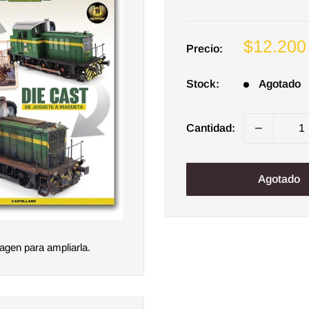
Precio
$12.200
Precio:
de
venta
Stock:
Agotado
Cantidad:
Agotado
agen para ampliarla.