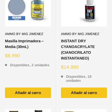
AMMO BY MIG JIMENEZ
AMMO BY MIG JIMENEZ
Masilla Imprimadora –
INSTANT DRY
Media (30mL)
CYANOACRYLATE
(CIANOCRILATO
Precio
$6.990
INSTANTANEO)
de
venta
Disponibles, 2 unidades
Precio
$14.990
de
venta
Disponibles, 19
unidades
Añadir al carro
Añadir al carro