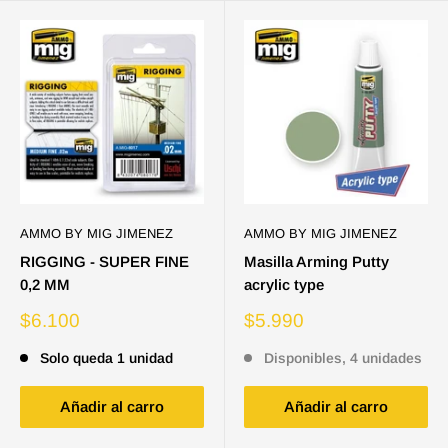
AMMO BY MIG JIMENEZ
AMMO BY MIG JIMENEZ
RIGGING - SUPER FINE
Masilla Arming Putty
0,2 MM
acrylic type
Precio
Precio
$6.100
$5.990
de
de
venta
venta
Solo queda 1 unidad
Disponibles, 4 unidades
Añadir al carro
Añadir al carro