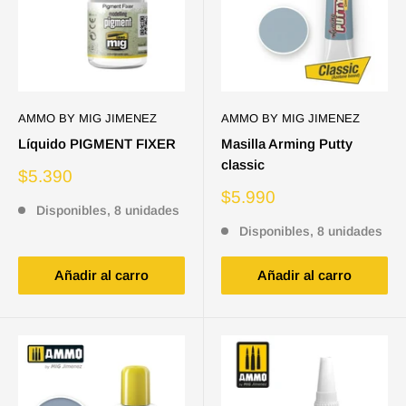
AMMO BY MIG JIMENEZ
AMMO BY MIG JIMENEZ
Líquido PIGMENT FIXER
Masilla Arming Putty
classic
Precio
$5.390
de
Precio
$5.990
venta
Disponibles, 8 unidades
de
venta
Disponibles, 8 unidades
Añadir al carro
Añadir al carro