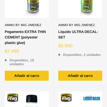
AMMO BY MIG JIMENEZ
AMMO BY MIG JIMENEZ
Pegamento EXTRA THIN
Líquido ULTRA DECAL-
CEMENT (polyester
SET
plastic glue)
Precio
$6.990
de
Precio
$7.490
venta
Disponibles, 2 unidades
de
venta
Disponibles, 19
unidades
Añadir al carro
Añadir al carro