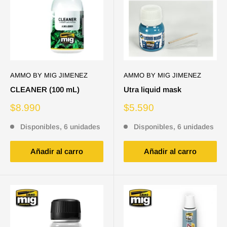
AMMO BY MIG JIMENEZ
AMMO BY MIG JIMENEZ
CLEANER (100 mL)
Utra liquid mask
Precio
Precio
$8.990
$5.590
de
de
venta
venta
Disponibles, 6 unidades
Disponibles, 6 unidades
Añadir al carro
Añadir al carro