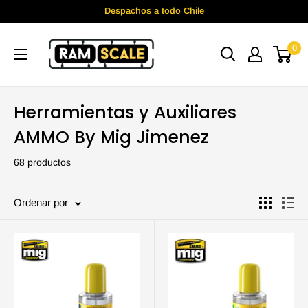
Ir
Despachos a todo Chile
directamente
Ramscale
al
0
contenido
Herramientas y Auxiliares
AMMO By Mig Jimenez
68 productos
Ordenar por