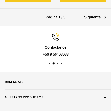
Página 1 / 3
Siguiente
Contáctanos
+56 9 56408083
RAM SCALE
Somos una empresa especialista en modelismo estático y
NUESTROS PRODUCTOS
juegos de mesa.
Pinturas