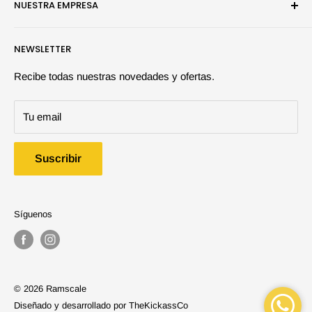
NUESTRA EMPRESA
Efectos y Dioramas
Juegos de Mesa
Búsqueda
NEWSLETTER
Herramientas y Auxiliares
Quiénes somos | Ramscale
Maquetas
Contáctanos
Recibe todas nuestras novedades y ofertas.
Libros y Revistas
Preguntas frecuentes
Tu email
Ofertas
Política de despacho
Políticas cambios y devoluciones
Suscribir
Política términos y condiciones
Síguenos
© 2026 Ramscale
Diseñado y desarrollado por
TheKickassCo