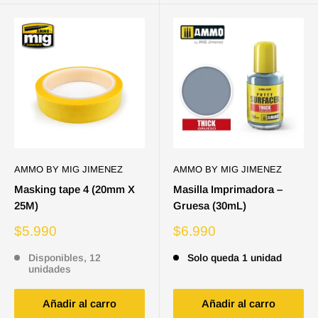
AMMO BY MIG JIMENEZ
AMMO BY MIG JIMENEZ
Masking tape 4 (20mm X
Masilla Imprimadora –
25M)
Gruesa (30mL)
Precio
Precio
$5.990
$6.990
de
de
venta
venta
Disponibles, 12
Solo queda 1 unidad
unidades
Añadir al carro
Añadir al carro