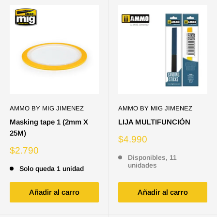
AMMO BY MIG JIMENEZ
AMMO BY MIG JIMENEZ
Masking tape 1 (2mm X
LIJA MULTIFUNCIÓN
25M)
Precio
$4.990
de
Precio
$2.790
venta
Disponibles, 11
de
unidades
venta
Solo queda 1 unidad
Añadir al carro
Añadir al carro