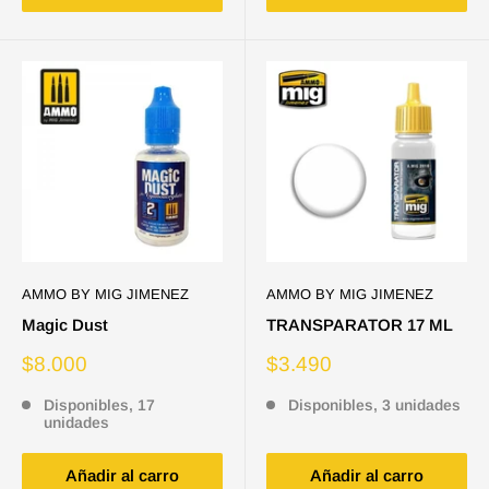
AMMO BY MIG JIMENEZ
AMMO BY MIG JIMENEZ
Magic Dust
TRANSPARATOR 17 ML
Precio
Precio
$8.000
$3.490
de
de
venta
venta
Disponibles, 17
Disponibles, 3 unidades
unidades
Añadir al carro
Añadir al carro