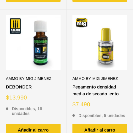
AMMO BY MIG JIMENEZ
AMMO BY MIG JIMENEZ
DEBONDER
Pegamento densidad
media de secado lento
Precio
$13.990
de
Precio
$7.490
venta
Disponibles, 16
de
unidades
venta
Disponibles, 5 unidades
Añadir al carro
Añadir al carro