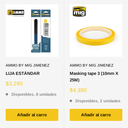
AMMO BY MIG JIMENEZ
AMMO BY MIG JIMENEZ
LIJA ESTÁNDAR
Masking tape 3 (10mm X
25M)
Precio
$3.290
de
Precio
$4.390
venta
Disponibles, 8 unidades
de
venta
Disponibles, 2 unidades
Añadir al carro
Añadir al carro