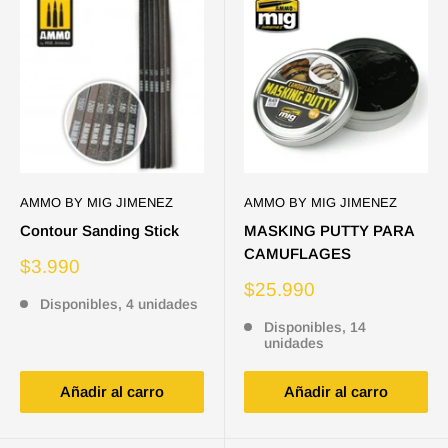
AMMO BY MIG JIMENEZ
AMMO BY MIG JIMENEZ
Contour Sanding Stick
MASKING PUTTY PARA
CAMUFLAGES
Precio
$3.990
de
Precio
$25.990
venta
Disponibles, 4 unidades
de
venta
Disponibles, 14
unidades
Añadir al carro
Añadir al carro