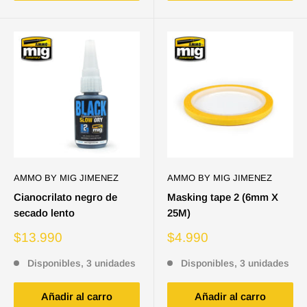
AMMO BY MIG JIMENEZ
AMMO BY MIG JIMENEZ
Cianocrilato negro de
Masking tape 2 (6mm X
secado lento
25M)
Precio
Precio
$13.990
$4.990
de
de
venta
venta
Disponibles, 3 unidades
Disponibles, 3 unidades
Añadir al carro
Añadir al carro