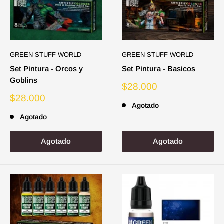
GREEN STUFF WORLD
GREEN STUFF WORLD
Set Pintura - Orcos y
Set Pintura - Basicos
Goblins
Precio
$28.000
de
Precio
$28.000
venta
Agotado
de
venta
Agotado
Agotado
Agotado