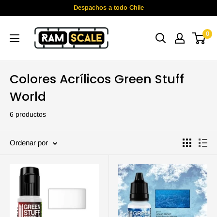
Ir
Despachos a todo Chile
directamente
Ramscale
al
0
contenido
Colores Acrílicos Green Stuff
World
6 productos
Ordenar por