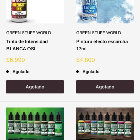
GREEN STUFF WORLD
GREEN STUFF WORLD
Tinta de Intensidad
Pintura efecto escarcha
BLANCA OSL
17ml
Precio
Precio
$6.990
$4.800
de
de
venta
venta
Agotado
Agotado
Agotado
Agotado