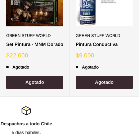
GREEN STUFF WORLD
GREEN STUFF WORLD
Set Pintura - MNM Dorado
Pintura Conductiva
Precio
Precio
$22.000
$9.000
de
de
venta
venta
Agotado
Agotado
Agotado
Agotado
Contáctanos
+56 9 56408083