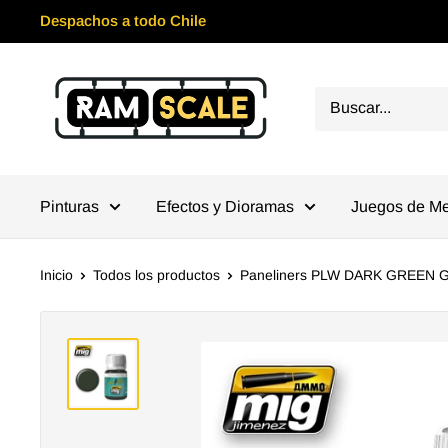
Ir
Despachos a todo Chile
directamente
al
Ramscale
contenido
Pinturas
Efectos y Dioramas
Juegos de M
Inicio
Todos los productos
Paneliners PLW DARK GREEN 