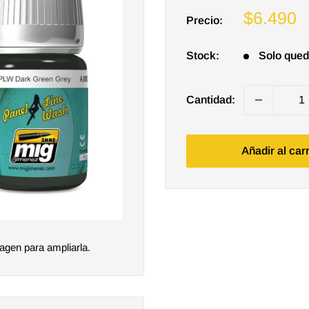
Precio
$6.490
Precio:
de
venta
Stock:
Solo qued
Cantidad:
Añadir al car
agen para ampliarla.