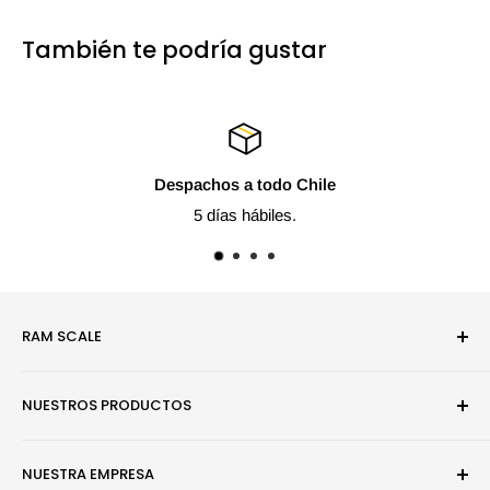
También te podría gustar
Despachos a todo Chile
5 días hábiles.
RAM SCALE
Somos una empresa especialista en modelismo estático y
NUESTROS PRODUCTOS
juegos de mesa.
Pinturas
NUESTRA EMPRESA
Efectos y Dioramas