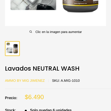
Clic en la imagen para aumentar
Lavados NEUTRAL WASH
AMMO BY MIG JIMENEZ
SKU:
A.MIG-1010
Precio
$6.490
Precio:
de
venta
Stock:
Solo quedan 6 unidades