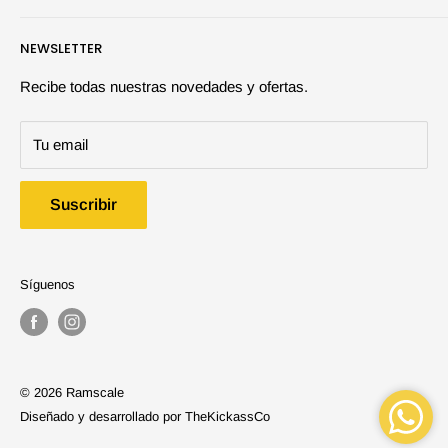
Juegos de Mesa
Búsqueda
NEWSLETTER
Herramientas y Auxiliares
Quiénes somos | Ramscale
Maquetas
Contáctanos
Recibe todas nuestras novedades y ofertas.
Libros y Revistas
Preguntas frecuentes
Tu email
Ofertas
Política de despacho
Políticas cambios y devoluciones
Suscribir
Política términos y condiciones
Síguenos
© 2026 Ramscale
Diseñado y desarrollado por
TheKickassCo