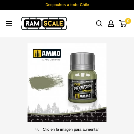
Ir
Despachos a todo Chile
directamente
Ramscale
al
0
contenido
Clic en la imagen para aumentar