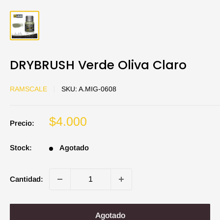
DRYBRUSH Verde Oliva Claro
RAMSCALE
SKU:
A.MIG-0608
Precio
$4.000
Precio:
de
venta
Stock:
Agotado
Cantidad:
Agotado