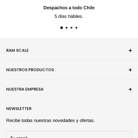
Despachos a todo Chile
5 días hábiles.
RAM SCALE
Somos una empresa especialista en modelismo estático y
NUESTROS PRODUCTOS
juegos de mesa.
Pinturas
NUESTRA EMPRESA
Efectos y Dioramas
Juegos de Mesa
Búsqueda
NEWSLETTER
Herramientas y Auxiliares
Quiénes somos | Ramscale
Maquetas
Contáctanos
Recibe todas nuestras novedades y ofertas.
Libros y Revistas
Preguntas frecuentes