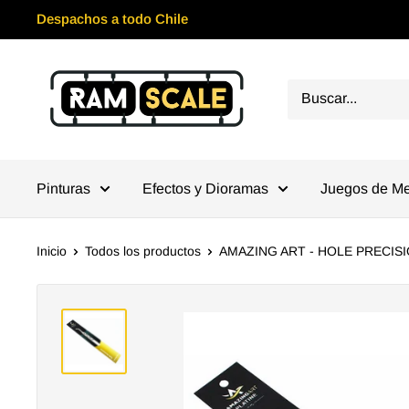
Ir
Despachos a todo Chile
directamente
al
Ramscale
contenido
Pinturas
Efectos y Dioramas
Juegos de M
Inicio
Todos los productos
AMAZING ART - HOLE PRECISI