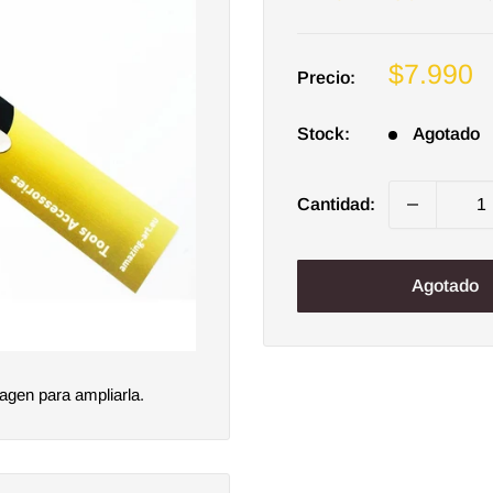
Precio
$7.990
Precio:
de
venta
Stock:
Agotado
Cantidad:
Agotado
agen para ampliarla.