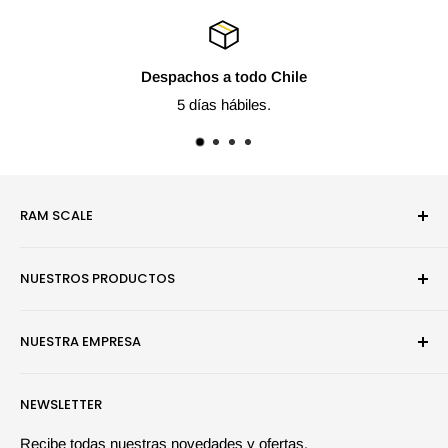
Despachos a todo Chile
5 días hábiles.
RAM SCALE
Somos una empresa especialista en modelismo estático y
NUESTROS PRODUCTOS
juegos de mesa.
Pinturas
NUESTRA EMPRESA
Efectos y Dioramas
Juegos de Mesa
Búsqueda
NEWSLETTER
Herramientas y Auxiliares
Quiénes somos | Ramscale
Maquetas
Contáctanos
Recibe todas nuestras novedades y ofertas.